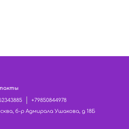
такты
62343885
+79850844978
сква, б-р Адмирала Ушакова, д 18Б