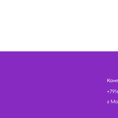
Кон
+791
г Мо