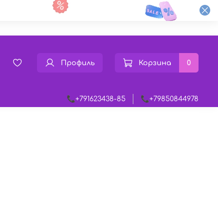
Профиль
Корзина
0
📞+791623438-85
📞+79850844978