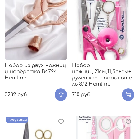
Набор из двух ножниц
Набор
и напёрстка В4724
ножниц-21см,11,5с+см+
Hemline
рулетка+вспарывате
ль 372 Hemline
3282 руб.
710 руб.
Предзаказ