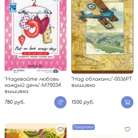
"Надевайте любовь
"Над облаками"-0036РТ
каждый день"-M70034
вышивка
вышивка
780 руб.
1500 руб.
Предзаказ