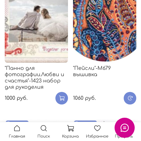
"Панно для
"Пейсли"-M679
фотографии.Любви и
вышивка
счастья"-1423 набор
для рукоделия
1000 руб.
1060 руб.
Предзаказ
Предзаказ
Главная
Поиск
Корзина
Избранное
Профиль