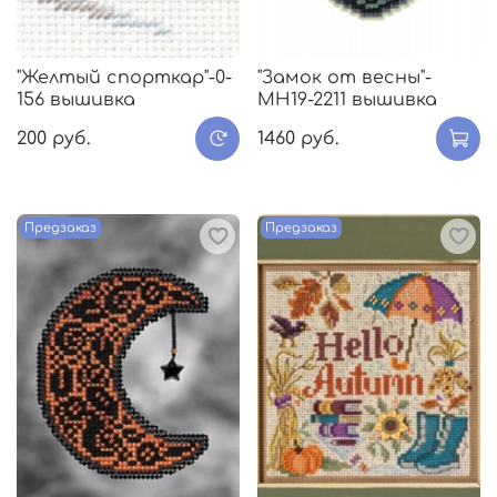
"Желтый спорткар"-0-
"Замок от весны"-
156 вышивка
МH19-2211 вышивка
200 руб.
1460 руб.
Предзаказ
Предзаказ