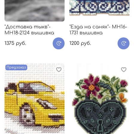
"Доставка тыкв"-
"Езда на санях"- МH16-
МH18-2124 вышивка
1731 вышивка
1375 руб.
1200 руб.
Предзаказ