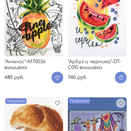
"Ананас"-M70036
"Арбуз и черника"-DT-
вышивка
C010 вышивка
480 руб.
740 руб.
Предзаказ
Предзаказ