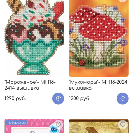
"Мороженое"- МH18-
"Мухоморы"- МH18-2024
2414 вышивка
вышивка
1290 руб.
1200 руб.
Предзаказ