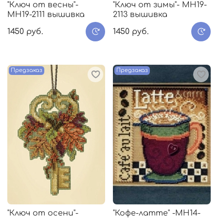
"Ключ от весны"-
"Ключ от зимы"- МH19-
МH19-2111 вышивка
2113 вышивка
1450 руб.
1450 руб.
Предзаказ
Предзаказ
"Ключ от осени"-
"Кофе-латте" -MH14-