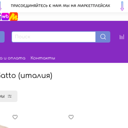
а и оплата
Контакты
atto (италия)
ры