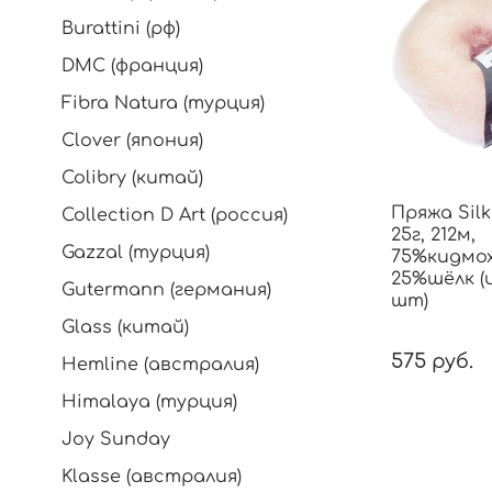
Burattini (рф)
DMC (франция)
Fibra Natura (турция)
Clover (япония)
Colibry (китай)
Пряжа Sil
Collection D Art (россия)
25г, 212м,
Gazzal (турция)
75%кидмох
25%шёлк (ц
Gutermann (германия)
шт)
Glass (китай)
575 руб.
Hemline (австралия)
Himalaya (турция)
Joy Sunday
Klasse (австралия)