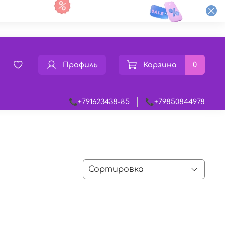
Профиль
Корзина
0
📞+791623438-85
📞+79850844978