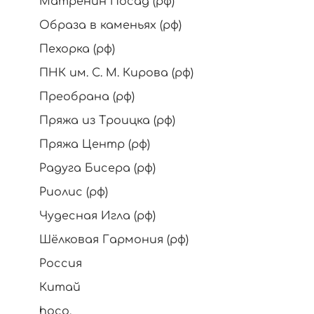
Матрёнин Посад (рф)
Образа в каменьях (рф)
Пехорка (рф)
ПНК им. С. М. Кирова (рф)
Преобрана (рф)
Пряжа из Троицка (рф)
Пряжа Центр (рф)
Радуга Бисера (рф)
Риолис (рф)
Чудесная Игла (рф)
Шёлковая Гармония (рф)
Россия
Китай
hoco.