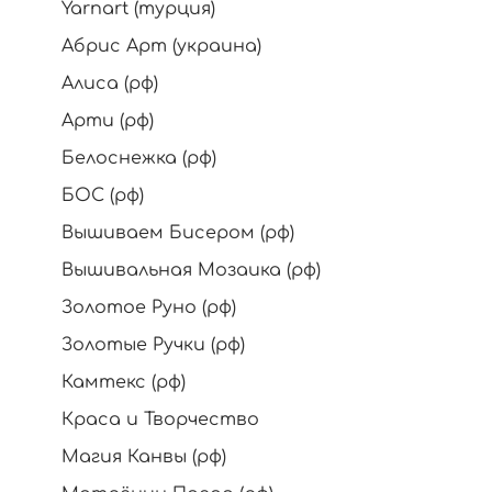
Yarnart (турция)
Абрис Арт (украина)
Алиса (рф)
Арти (рф)
Белоснежка (рф)
БОС (рф)
Вышиваем Бисером (рф)
Вышивальная Мозаика (рф)
Золотое Руно (рф)
Золотые Ручки (рф)
Камтекс (рф)
Краса и Творчество
Магия Канвы (рф)