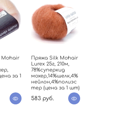
k Mohair
Пряжа Silk Mohair
Lurex 25г, 210м,
ер,
78%суперкид
ена за 1
мохер,14%шелк,4%
нейлон,4%полиэс
тер (цена за 1 шт)
583 руб.