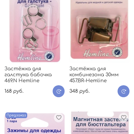
Застёжка для
Застёжка для
галстука бабочка
комбинезона 30мм
469.N Hemline
457.BR-Hemline
168 руб.
348 руб.
Предзаказ