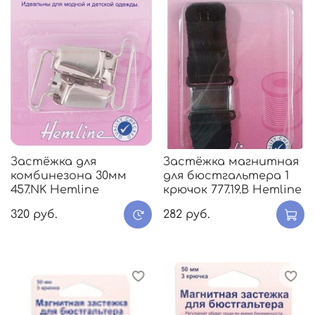
Застёжка для
Застёжка магнитная
комбинезона 30мм
для бюстгальтера 1
457.NK Hemline
крючок 777.19.В Hemline
320 руб.
282 руб.