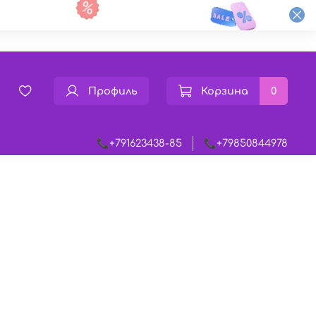
Профиль
Корзина
0
📞+791623438-85
📞+79850844978