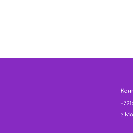
Кон
+791
г Мо