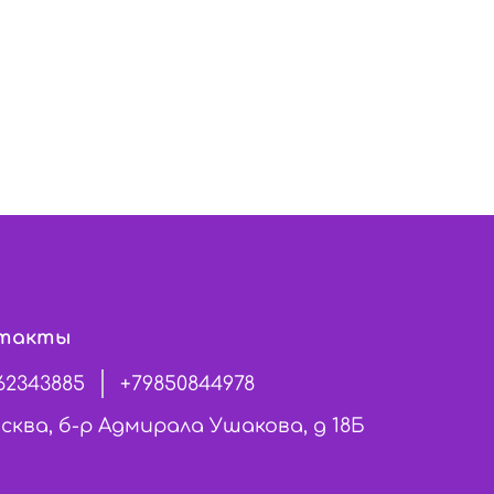
такты
62343885
+79850844978
сква, б-р Адмирала Ушакова, д 18Б