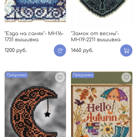
"Езда на санях"- МH16-
"Замок от весны"-
1731 вышивка
МH19-2211 вышивка
1200 руб.
1460 руб.
Предзаказ
Предзаказ