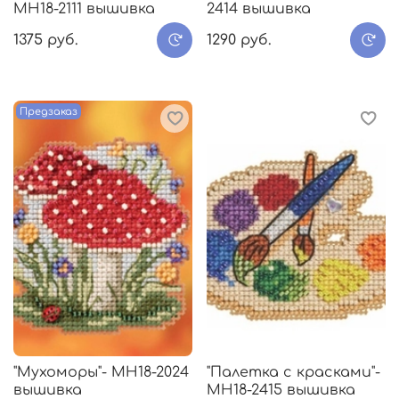
МH18-2111 вышивка
2414 вышивка
1375 руб.
1290 руб.
Предзаказ
"Мухоморы"- МH18-2024
"Палетка с красками"-
вышивка
МH18-2415 вышивка