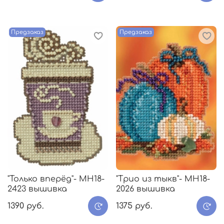
Предзаказ
Предзаказ
"Только вперёд"- МH18-
"Трио из тыкв"- МH18-
2423 вышивка
2026 вышивка
1390 руб.
1375 руб.