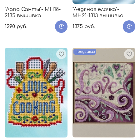
"Лапа Санты"- МH18-
"Ледяная елочка"-
2135 вышивка
МH21-1813 вышивка
1290 руб.
1375 руб.
Предзаказ