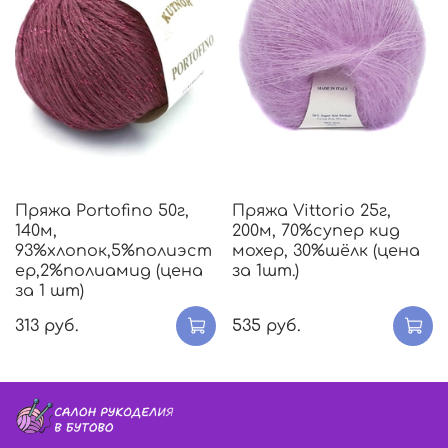
Пряжа Portofino 50г,
Пряжа Vittorio 25г,
140м,
200м, 70%супер кид
93%хлопок,5%полиэст
мохер, 30%шёлк (цена
ер,2%полиамид (цена
за 1шт.)
за 1 шт)
313 руб.
535 руб.