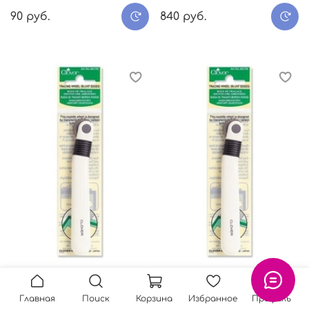
90 руб.
840 руб.
Копир (зазубренные
Копир (затупленые
края) 480/W Clover
края) 481/W Clover
Главная
Поиск
Корзина
Избранное
Профиль