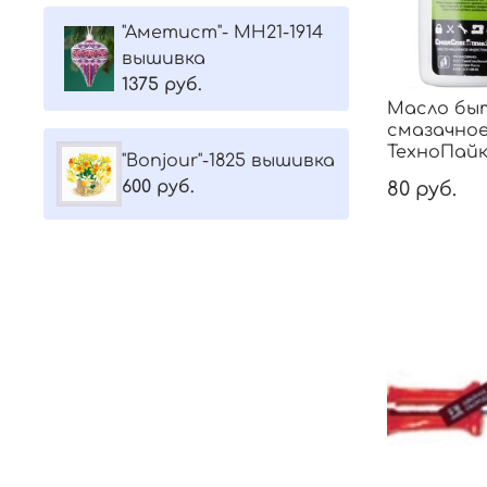
"Aметист"- МH21-1914
вышивка
1375 руб.
Масло бы
смазачное
ТехноПай
"Bonjour"-1825 вышивка
600 руб.
80 руб.