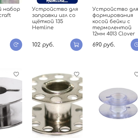
й набор
Устройство для
Устройство дл
craft
заправки игл со
формирования
щёткой 135
косой бейки с
Hemline
термолентой
12мм 4013 Clover
102 руб.
690 руб.