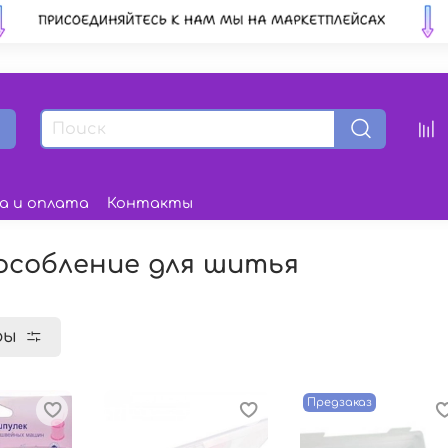
а и оплата
Контакты
особление для шитья
ры
Предзаказ