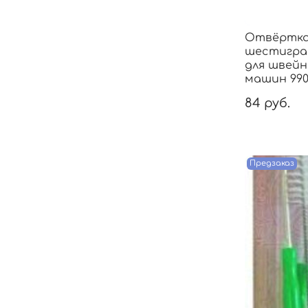
Отвёртк
шестигра
для швейн
машин 990
84 руб.
Предзаказ