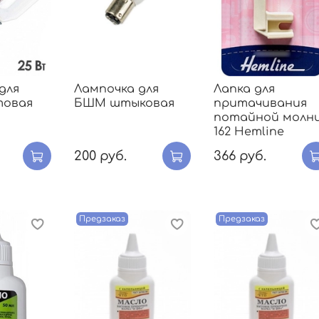
для
Лампочка для
Лапка для
овая
БШМ штыковая
притачивания
потайной молн
162 Hemline
200 руб.
366 руб.
Предзаказ
Предзаказ