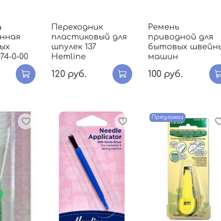
а
Переходник
Ремень
нная
пластиковый для
приводной для
ых
шпулек 137
бытовых швейн
74-0-00
Hemline
машин
120 руб.
100 руб.
Предзаказ