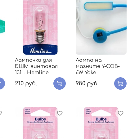
Лампочка для
Лампа на
БШМ винтовая
магните Y-COB-
131.L Hemline
6W Yoke
210 руб.
980 руб.