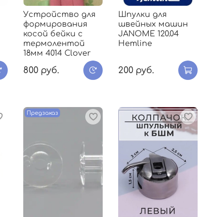
я
Устройство для
Шпулки для
формирования
швейных машин
косой бейки с
JANOME 120.04
термолентой
Hemline
18мм 4014 Clover
800 руб.
200 руб.
Предзаказ