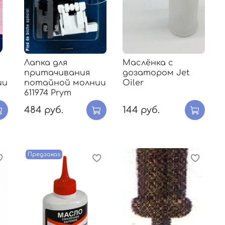
Лапка для
Маслёнка с
притачивания
дозатором Jet
ии
потайной молнии
Oiler
611974 Prym
484 руб.
144 руб.
Предзаказ