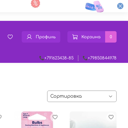
Профиль
Корзина
0
📞+791623438-85
📞+79850844978