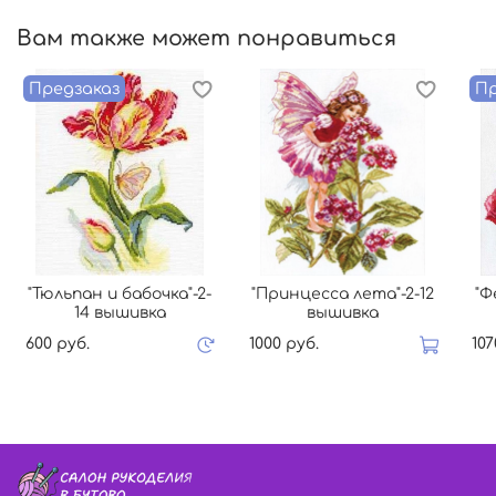
Вам также может понравиться
Предзаказ
Пр
"Тюльпан и бабочка"-2-
"Принцесса лета"-2-12
"Ф
14 вышивка
вышивка
600 руб.
1000 руб.
107