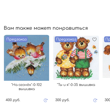
Вам также может понравиться
Предзаказ
Предзаказ
Пр
"На огонёк"-0-102
"Ты и я"-0-35 вышивка
вышивка
400 руб.
300 руб.
300