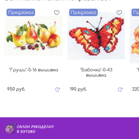
Предзаказ
Предзаказ
Пр
"Груши"-5-16 вышивка
"Бабочка"-0-43
"
вышивка
950 руб.
190 руб.
220