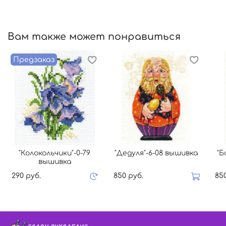
Вам также может понравиться
Предзаказ
"Колокольчики"-0-79
"Дедуля"-6-08 вышивка
"Б
вышивка
290 руб.
850 руб.
85