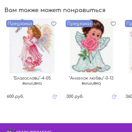
Вам также может понравиться
Предзаказ
Предзаказ
Пр
"Благослови"-4-05
"Ангелок любви"-0-13
вышивка
вышивка
600 руб.
300 руб.
360