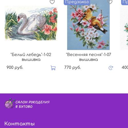
Предзаказ
Пр
"Белый лебедь"-1-02
"Весенняя песня"-1-07
вышивка
вышивка
900 руб.
770 руб.
40
Контакты