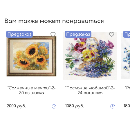
Вам также может понравиться
Предзаказ
Предзаказ
Пр
"Солнечные мечты"-2-
"Послание любимой"-2-
"Р
30 вышивка
24 вышивка
2000 руб.
1050 руб.
150