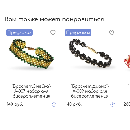
Вам также может понравиться
Предзаказ
Предзаказ
"Браслет.Змейка"-
"Браслет.Диана"-
А-007 набор для
А-009 набор для
бисероплетения
бисероплетения
140 руб.
140 руб.
230