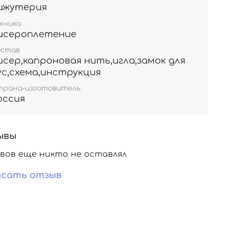
ижутерия
хника
исероплетение
остав
исер,капроновая нить,игла,замок для
ус,схема,инструкция
трана-изготовитель
оссия
ывы
вов еще никто не оставлял
сать отзыв