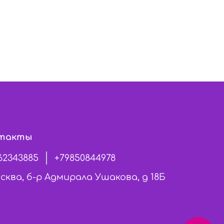
такты
62343885
+79850844978
сква, б-р Адмирала Ушакова, д 18Б