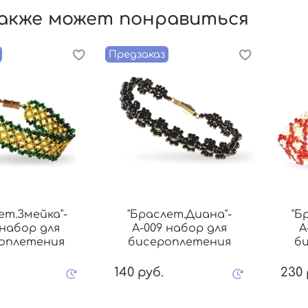
акже может понравиться
Предзаказ
ет.Змейка"-
"Браслет.Диана"-
"Б
 набор для
А-009 набор для
А
оплетения
бисероплетения
б
140 руб.
230 