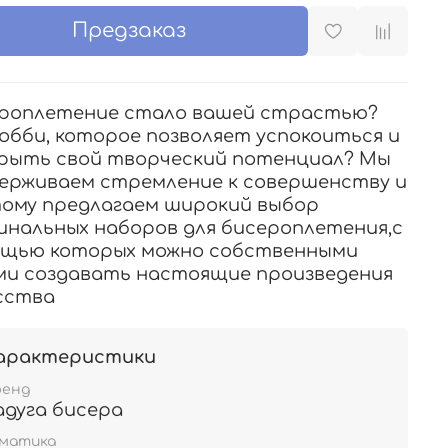
Предзаказ
роплетение стало вашей страстью?
хобби, которое позволяет успокоиться и
рыть свой творческий потенциал? Мы
ерживаем стремление к совершенству и
ому предлагаем широкий выбор
инальных наборов для бисероплетения,с
щью которых можно собственными
ми создавать настоящие произведения
сства
арактеристики
ренд
адуга бисера
ематика