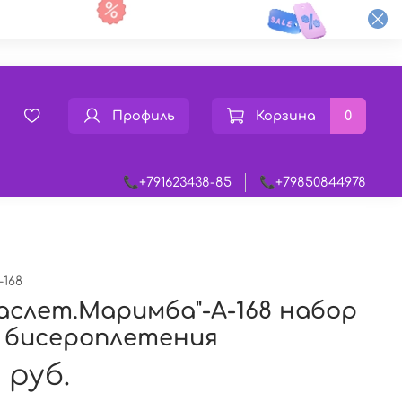
Профиль
Корзина
0
📞+791623438-85
📞+79850844978
-168
аслет.Маримба"-А-168 набор
 бисероплетения
 руб.