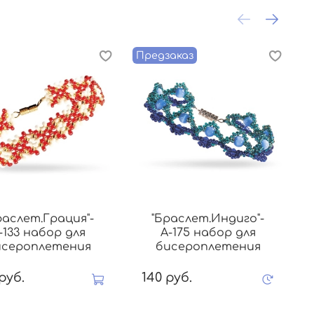
Предзаказ
П
раслет.Грация"-
"Браслет.Индиго"-
-133 набор для
А-175 набор для
исероплетения
бисероплетения
руб.
140 руб.