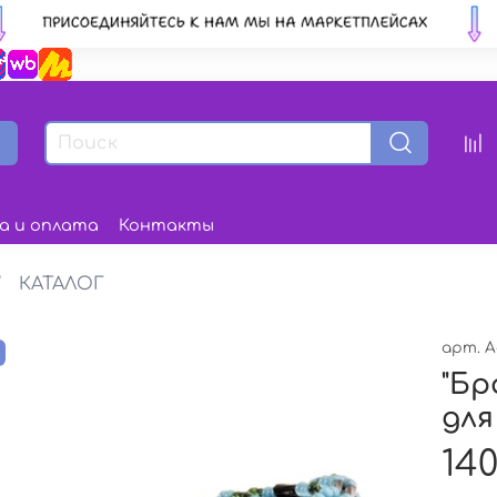
а и оплата
Контакты
КАТАЛОГ
арт.
А
з
"Бр
для
140