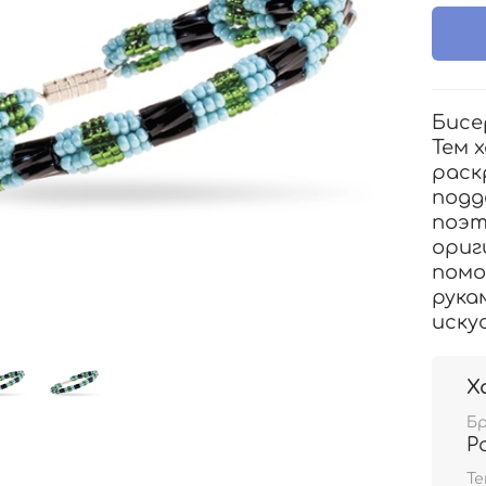
Бисе
Тем 
раск
подд
поэт
ориг
помо
рука
иску
Х
Б
Р
Т