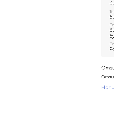
б
Те
б
С
б
б
С
Р
Отз
Отзы
Напи