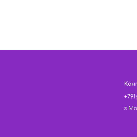
Кон
+791
г Мо