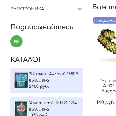
Вам т
ЭЛЕКТРОНИКА
Предзаказ
Подписывайтесь
КАТАЛОГ
"99 имен Аллаха"-188РВ
вышивка
"Брасл
А-007
2400 руб.
бисер
140 руб.
"Aметист"- МH21-1914
вышивка
1375 руб.