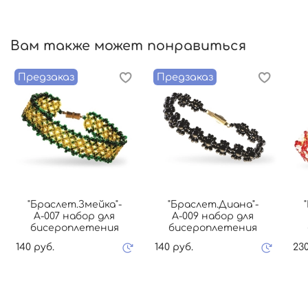
Вам также может понравиться
Предзаказ
Предзаказ
"Браслет.Змейка"-
"Браслет.Диана"-
А-007 набор для
А-009 набор для
бисероплетения
бисероплетения
140 руб.
140 руб.
230