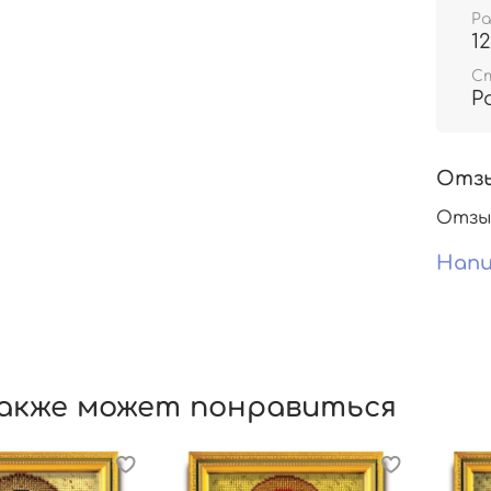
Р
1
С
Р
Отз
Отзы
Напи
акже может понравиться