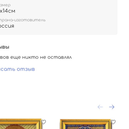
азмер
2х14см
трана-изготовитель
оссия
ывы
вов еще никто не оставлял
сать отзыв