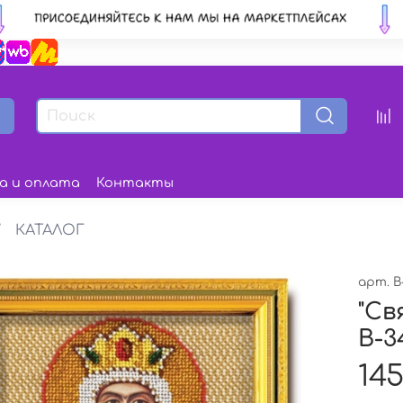
а и оплата
Контакты
КАТАЛОГ
арт.
В
"Св
В-3
145