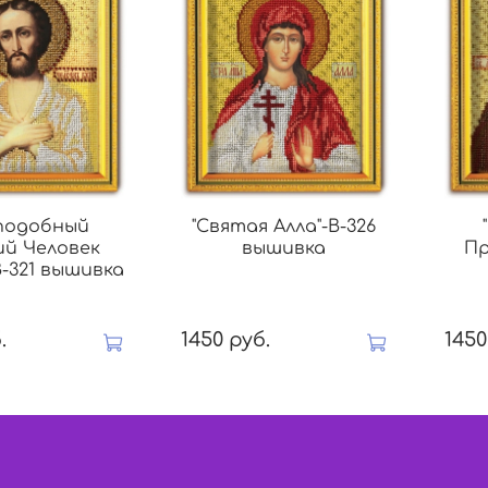
подобный
"Святая Алла"-В-326
ий Человек
вышивка
Пр
-321 вышивка
.
1450 руб.
1450