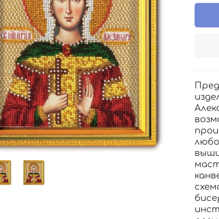
Пред
изде
Алек
возм
прои
любо
выши
маст
канв
схем
бисе
инст