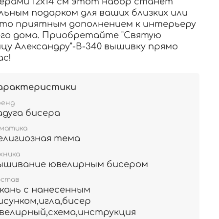
ерами 12х14 см этот набор станет
льным подарком для ваших близких или
то приятным дополнением к интерьеру
го дома. Приобретайте "Святую
цу Александру"-В-340 вышивку прямо
ас!
арактеристики
ренд
адуга бисера
ематика
елигиозная тема
хника
ышивание ювелирным бисером
остав
кань с нанесенным
исунком,игла,бисер
велирный,схема,инструкция