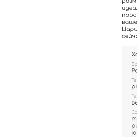
разм
идеа
прос
ваше
Цари
сейч
Х
Б
Р
Т
р
Те
в
С
т
р
ю