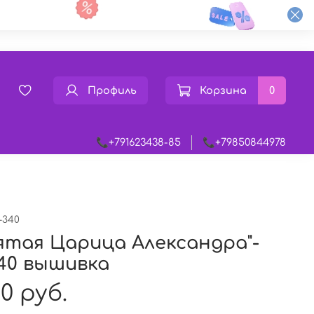
Профиль
Корзина
0
📞+791623438-85
📞+79850844978
-340
ятая Царица Александра"-
40 вышивка
0 руб.