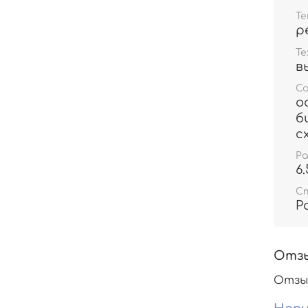
Т
р
Те
в
С
о
б
с
Р
6
С
Р
Отз
Отзы