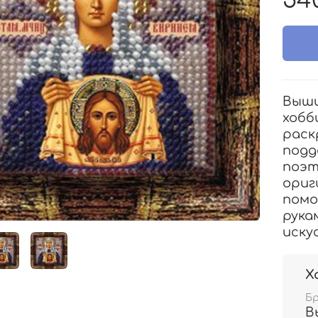
54
Выши
хобб
раск
подд
поэт
ориг
помо
рука
иску
Х
Б
В