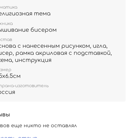
ематика
елигиозная тема
хника
ышивание бисером
остав
снова с нанесенным рисунком, игла,
исер, рамка акриловая с подставкой,
хема, инструкция
азмер
.5х6.5см
трана-изготовитель
оссия
ывы
вов еще никто не оставлял