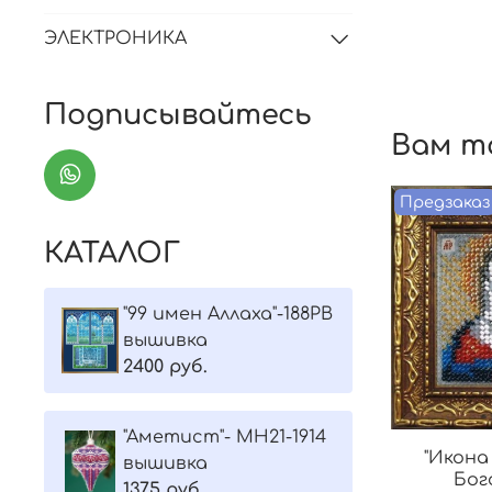
ЭЛЕКТРОНИКА
Подписывайтесь
Вам т
Предзаказ
КАТАЛОГ
"99 имен Аллаха"-188РВ
вышивка
2400 руб.
"Aметист"- МH21-1914
"Икона
вышивка
Бог
1375 руб.