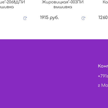
ие"-2068ДПИ
Жировицкая"-003ПИ
Ка
ышивка
вышивка
.
1915 руб.
1260
Кон
+791
г Мо