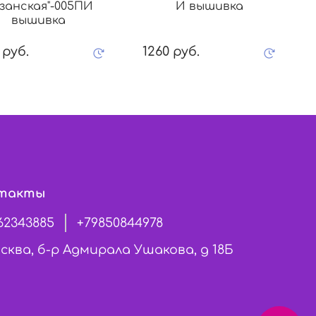
занская"-005ПИ
И вышивка
вышивка
 руб.
1260 руб.
такты
62343885
+79850844978
сква, б-р Адмирала Ушакова, д 18Б