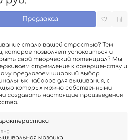
0 руб.
Предзаказ
вание стало вашей страстью? Тем
и, которое позволяет успокоиться и
рыть свой творческий потенциал? Мы
ерживаем стремление к совершенству и
ому предлагаем широкий выбор
инальных наборов для вышивания, с
щью которых можно собственными
ми создавать настоящие произведения
сства.
арактеристики
ренд
ышивальная мозаика