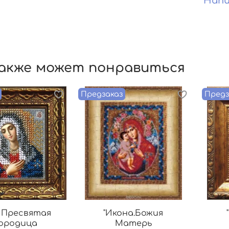
Напи
акже может понравиться
Предзаказ
Предз
 Пресвятая
"Икона.Божия
ородица
Матерь