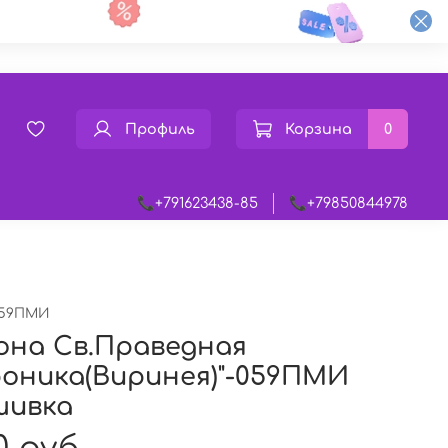
Профиль
Корзина
0
📞+791623438-85
📞+79850844978
59ПМИ
она Св.Праведная
оника(Виринея)"-059ПМИ
шивка