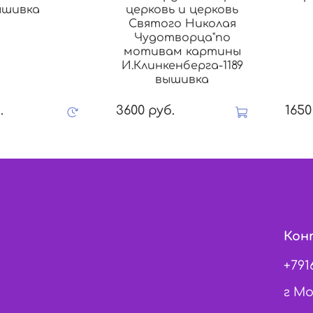
ышивка
церковь и церковь
Святого Николая
Чудотворца"по
мотивам картины
И.Клинкенберга-1189
вышивка
.
3600 руб.
1650
Кон
+791
г Мо