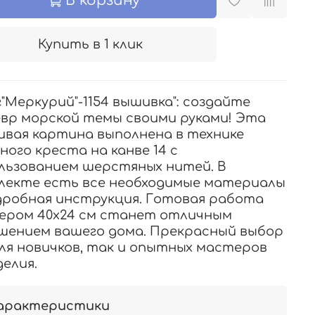
В корзину
Купить в 1 клик
г"Меркурий"-1154 вышивка": создайте
вр морской темы своими руками! Эта
ивая картина выполнена в технике
ного креста на канве 14 с
льзованием шерстяных нитей. В
лекте есть все необходимые материалы
дробная инструкция. Готовая работа
ером 40х24 см станет отличным
шением вашего дома. Прекрасный выбор
для новичков, так и опытных мастеров
делия.
арактеристики