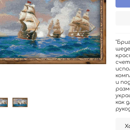
"Бри
шеде
крас
счет
испо
комп
и по
разм
укра
как 
руко
Х