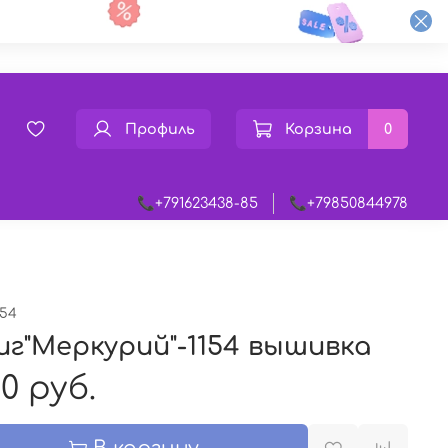
Профиль
Корзина
0
📞+791623438-85
📞+79850844978
154
иг"Меркурий"-1154 вышивка
0 руб.