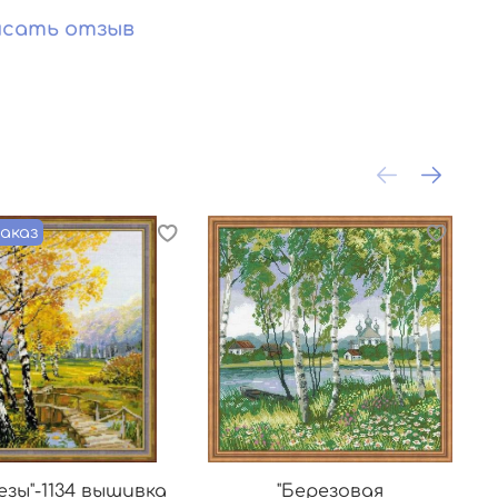
сать отзыв
аказ
езы"-1134 вышивка
"Березовая