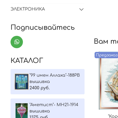
ЭЛЕКТРОНИКА
Подписывайтесь
Вам т
Предзаказ
КАТАЛОГ
"99 имен Аллаха"-188РВ
вышивка
2400 руб.
"Aметист"- МH21-1914
вышивка
"Кор
1375 руб.