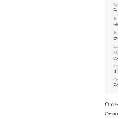
Б
Р
Т
м
Те
с
С
к
с
Р
4
С
Р
Отз
Отзы