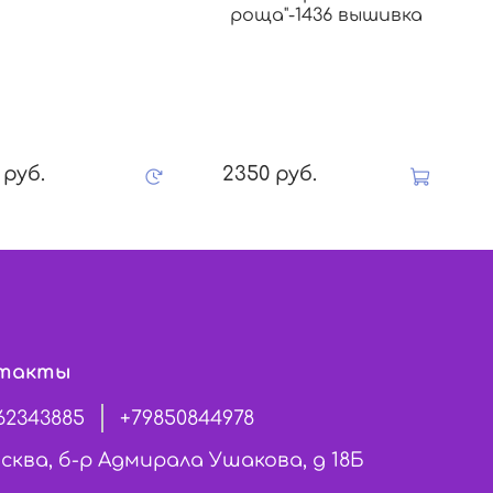
роща"-1436 вышивка
 руб.
2350 руб.
такты
62343885
+79850844978
сква, б-р Адмирала Ушакова, д 18Б