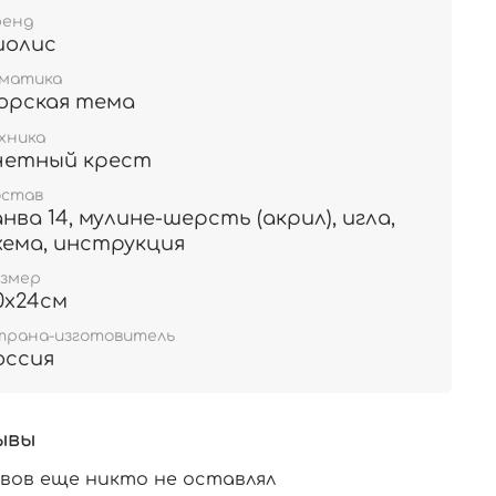
ренд
иолис
ематика
орская тема
хника
четный крест
остав
анва 14, мулине-шерсть (акрил), игла,
хема, инструкция
азмер
0х24см
трана-изготовитель
оссия
ывы
вов еще никто не оставлял