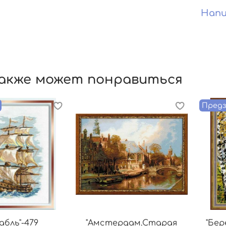
Напи
акже может понравиться
Предз
абль"-479
"Амстердам.Старая
"Бер