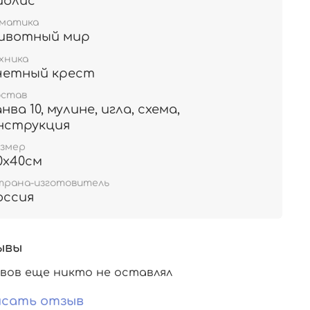
иолис
ематика
ивотный мир
хника
четный крест
остав
анва 10, мулине, игла, схема,
нструкция
азмер
0х40см
трана-изготовитель
оссия
ывы
вов еще никто не оставлял
сать отзыв