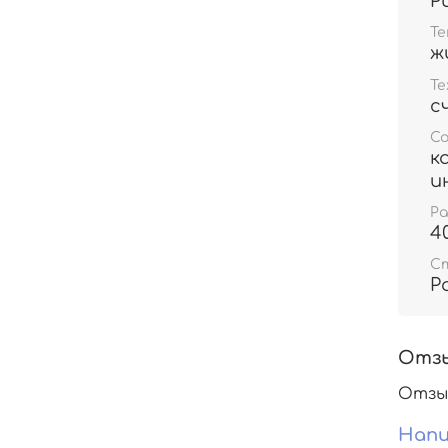
Р
Т
ж
Те
с
С
к
и
Р
4
С
Р
Отз
Отзы
Напи