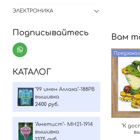
ЭЛЕКТРОНИКА
Подписывайтесь
Вам т
Предзаказ
КАТАЛОГ
"99 имен Аллаха"-188РВ
вышивка
2400 руб.
"Aметист"- МH21-1914
"К дос
вышивка
в
1375 руб.