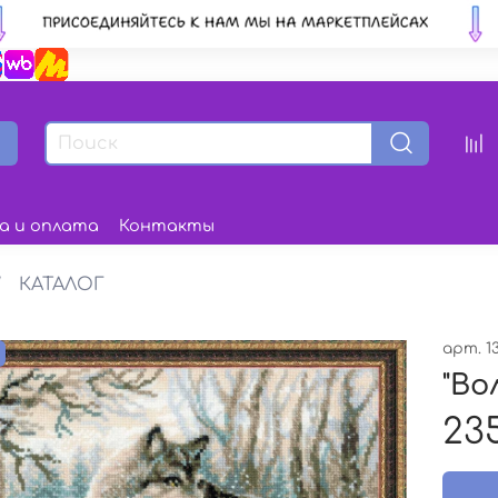
а и оплата
Контакты
КАТАЛОГ
арт.
1
з
"Во
23