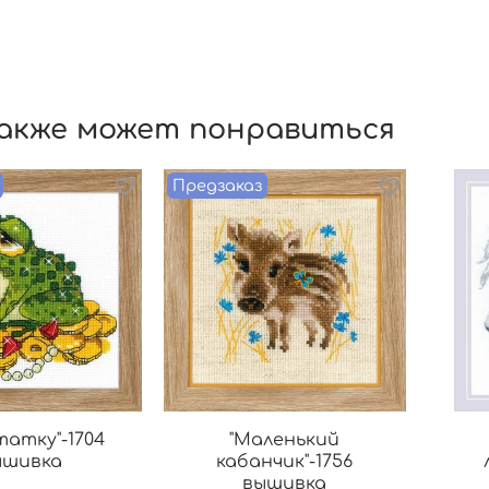
акже может понравиться
Предзаказ
татку"-1704
"Маленький
ышивка
кабанчик"-1756
вышивка