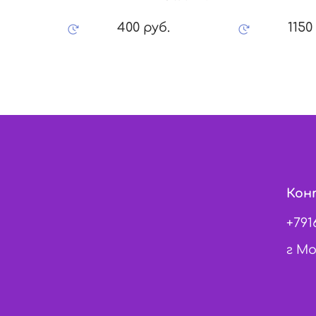
400 руб.
1150
Кон
+791
г Мо