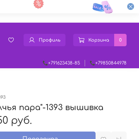
Профиль
Корзина
0
📞+791623438-85
📞+79850844978
393
лчья пара"-1393 вышивка
50 руб.