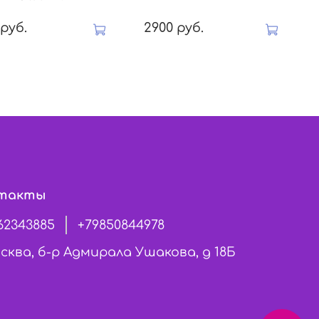
 руб.
2900 руб.
такты
62343885
+79850844978
сква, б-р Адмирала Ушакова, д 18Б