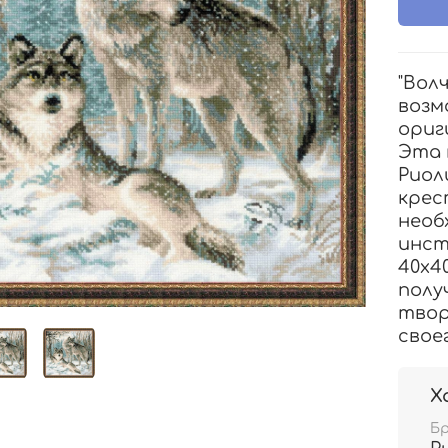
"Вол
возм
ориг
Эта 
Риол
крес
необ
инст
40x4
полу
твор
свое
Х
Б