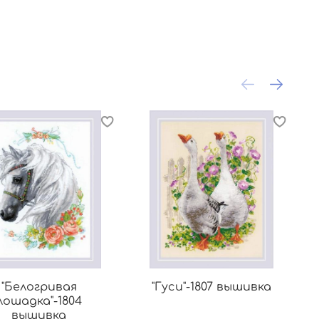
П
"Белогривая
"Гуси"-1807 вышивка
лошадка"-1804
вышивка