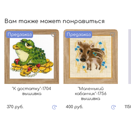
Вам также может понравиться
Предзаказ
Предзаказ
"К достатку"-1704
"Маленький
вышивка
кабанчик"-1756
вышивка
370 руб.
400 руб.
115