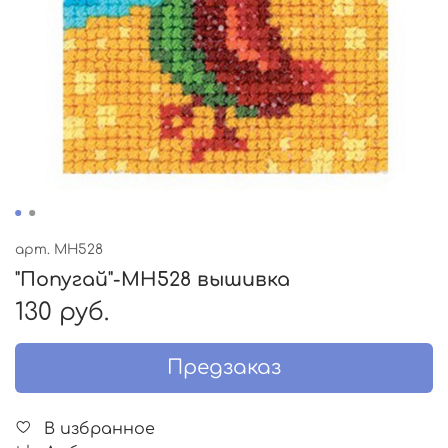
арт.
MH528
"Попугай"-MH528 вышивка
130 руб.
Предзаказ
В избранное