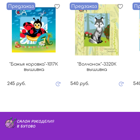
Предзаказ
Предзаказ
Пр
"Божья коровка"-1017К
"Волчонок"-3320К
вышивка
вышивка
245 руб.
540 руб.
54