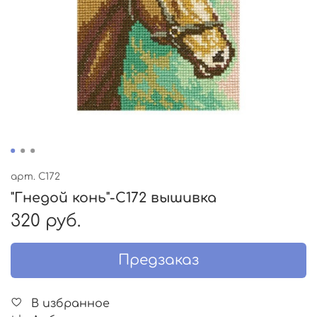
арт.
C172
"Гнедой конь"-C172 вышивка
320 руб.
Предзаказ
В избранное