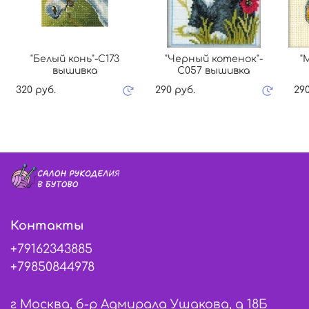
"Белый конь"-C173
"Черный котенок"-
"
вышивка
C057 вышивка
320 руб.
290 руб.
290
Контакты
+79162343885
+79850844978
г Москва, б-р Адмирала Ушакова, д 18Б