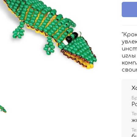
"Кро
увле
инст
иглы
комп
свои
Х
Б
Р
Т
ж
Те
б