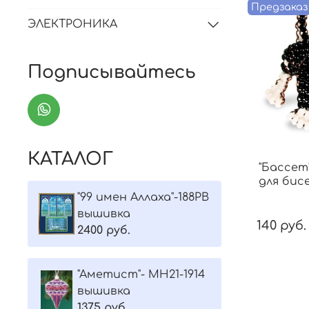
Предзаказ
ЭЛЕКТРОНИКА
Подписывайтесь
КАТАЛОГ
"Бассет
для бис
"99 имен Аллаха"-188РВ
вышивка
140 руб.
2400 руб.
"Aметист"- МH21-1914
вышивка
1375 руб.