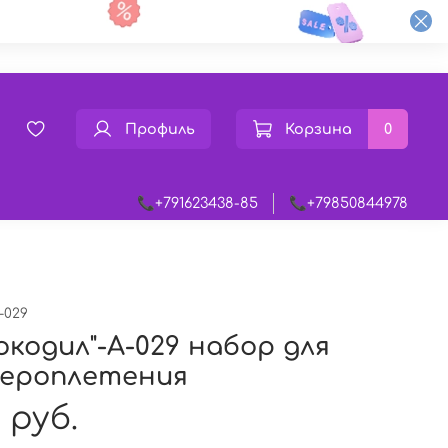
Профиль
Корзина
0
📞+791623438-85
📞+79850844978
-029
окодил"-А-029 набор для
сероплетения
 руб.