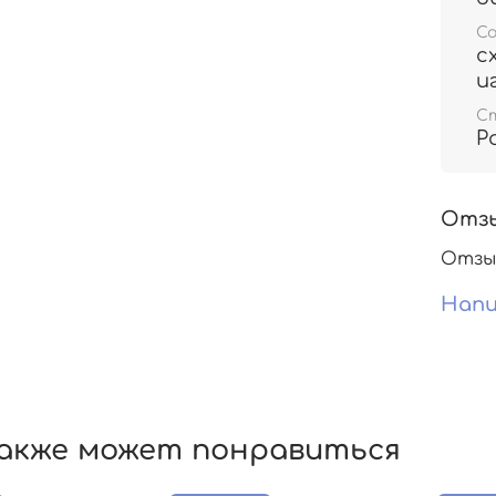
С
с
и
С
Р
Отз
Отзы
Напи
акже может понравиться