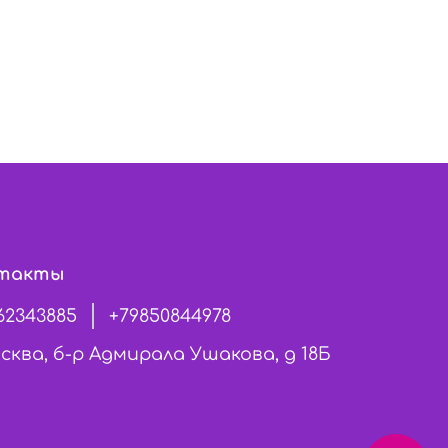
такты
62343885
+79850844978
сква, б-р Адмирала Ушакова, д 18Б