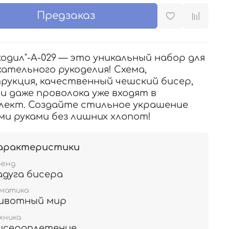
Предзаказ
кодил"-А-029 — это уникальный набор для
кательного рукоделия! Схема,
рукция, качественный чешский бисер,
 и даже проволока уже входят в
лект. Создайте стильное украшение
ми руками без лишних хлопот!
арактеристики
ренд
адуга бисера
ематика
ивотный мир
хника
исероплетение