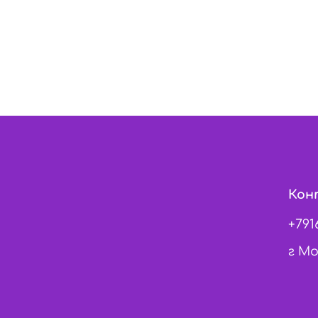
Кон
+791
г Мо