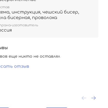
остав
хема, инструкция, чешский бисер,
гла бисерная, проволока
трана-изготовитель
оссия
ывы
вов еще никто не оставлял
сать отзыв