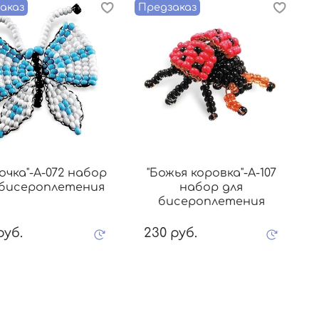
аказ
Предзаказ
П
очка"-А-072 набор
"Божья коровка"-А-107
 бисероплетения
набор для
бисероплетения
руб.
230 руб.