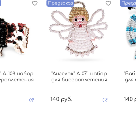
Предзаказ
Предз
"-А-108 набор
"Ангелок"-А-071 набор
"Баб
ероплетения
для бисероплетения
для
140 руб.
140 