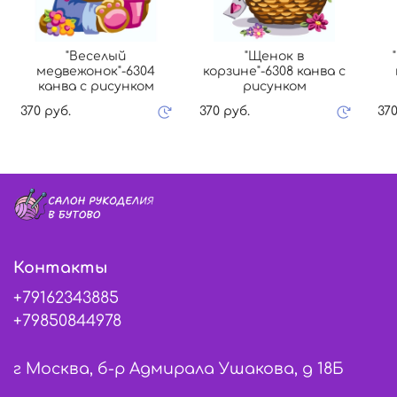
"Веселый
"Щенок в
медвежонок"-6304
корзине"-6308 канва с
канва с рисунком
рисунком
370 руб.
370 руб.
370
Контакты
+79162343885
+79850844978
г Москва, б-р Адмирала Ушакова, д 18Б