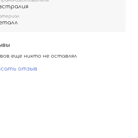
трана-изготовитель
встралия
атериал
еталл
ывы
вов еще никто не оставлял
сать отзыв