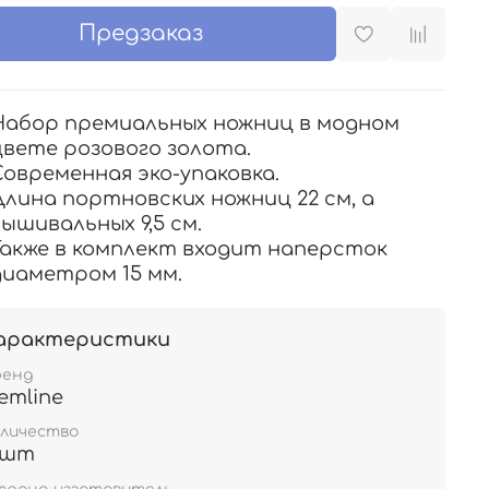
Предзаказ
Набор премиальных ножниц в модном
цвете розового золота.
Современная эко-упаковка.
Длина портновских ножниц 22 см, а
вышивальных 9,5 см.
Также в комплект входит наперсток
диаметром 15 мм.
арактеристики
ренд
emline
личество
 шт