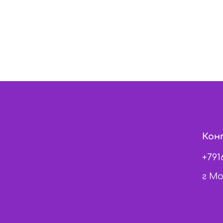
Кон
+791
г Мо