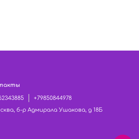
такты
62343885
+79850844978
сква, б-р Адмирала Ушакова, д 18Б