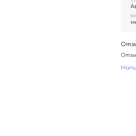
С
А
М
м
Отз
Отзы
Напи