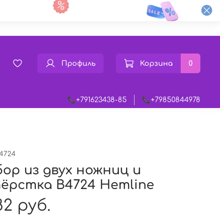
Профиль
Корзина
0
📞+791623438-85
📞+79850844978
4724
ор из двух ножниц и
ёрстка В4724 Hemline
82 руб.