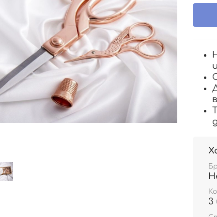
Х
Б
H
Ко
3