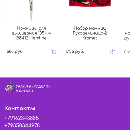
Ножницы для
Набор ножниц
вышивания 105мм
Рукодельница-2
но
B5412 Hemline
Kramet
ру
680 руб.
1756 руб.
710
Контакты
+79162343885
+79850844978