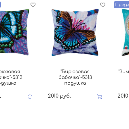
Предз
рюзовая
"Бирюзовая
"Зим
чка"-5312
бабочка"-5313
одушка
подушка
.
2010 руб.
2010