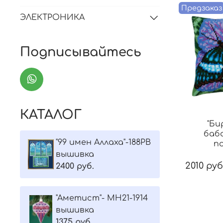
Предзаказ
ЭЛЕКТРОНИКА
Подписывайтесь
КАТАЛОГ
"Би
бабо
"99 имен Аллаха"-188РВ
п
вышивка
2010 руб
2400 руб.
"Aметист"- МH21-1914
вышивка
1375 руб.