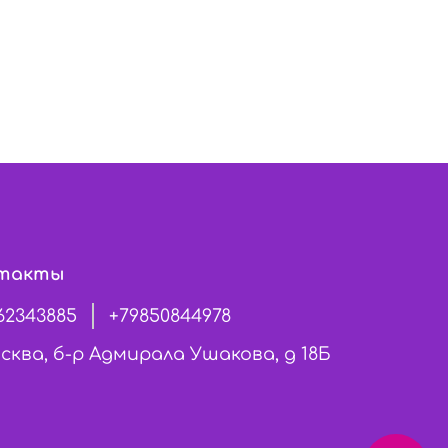
такты
62343885
+79850844978
сква, б-р Адмирала Ушакова, д 18Б