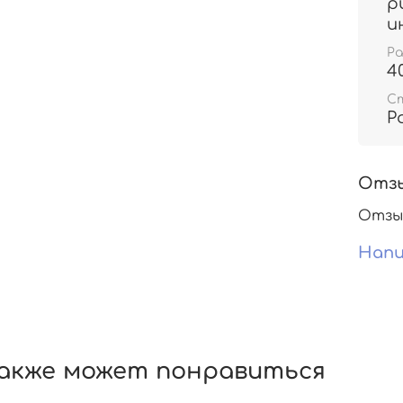
р
и
Р
4
С
Р
Отз
Отзы
Напи
акже может понравиться