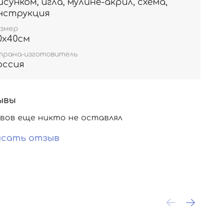
исунком, игла, мулине-акрил, схема,
нструкция
азмер
0х40см
трана-изготовитель
оссия
ывы
вов еще никто не оставлял
сать отзыв