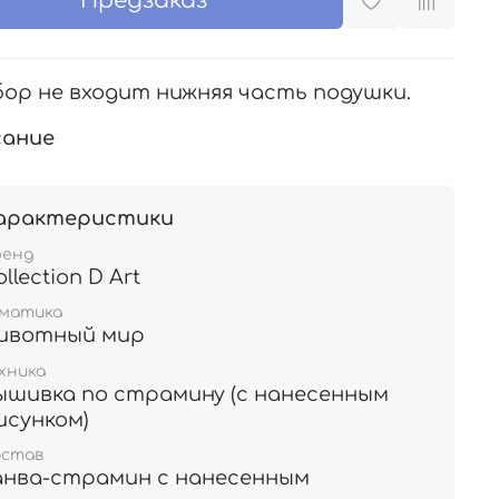
Предзаказ
бор не входит нижняя часть подушки.
ание
арактеристики
ренд
llection D Art
ематика
ивотный мир
хника
ышивка по страмину (с нанесенным
исунком)
остав
анва-страмин с нанесенным