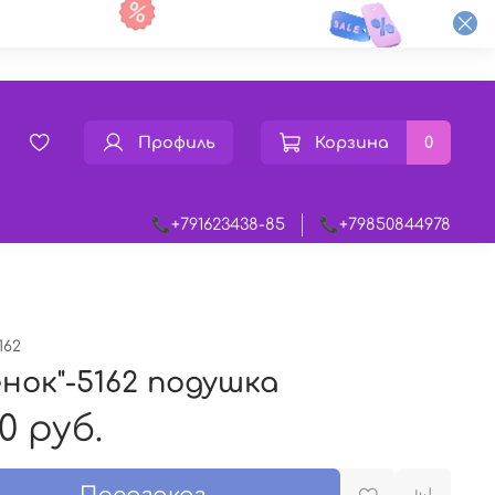
Профиль
Корзина
0
📞+791623438-85
📞+79850844978
162
нок"-5162 подушка
0 руб.