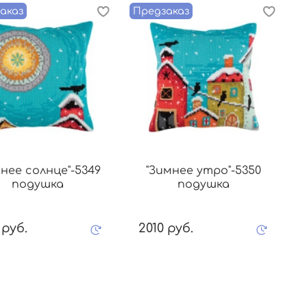
аказ
Предзаказ
П
нее солнце"-5349
"Зимнее утро"-5350
подушка
подушка
 руб.
2010 руб.