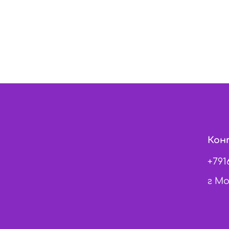
Кон
+791
г Мо