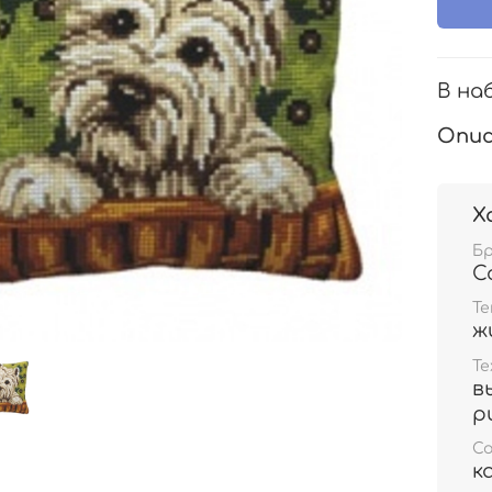
В на
Опис
Х
Б
Co
Т
ж
Те
в
р
С
к