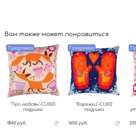
Вам также может понравиться
Предзаказ
Предзаказ
Пр
"Про любовь"-СU003
"Варежки"-СU012
подушка
подушка
ут
1840 руб.
1650 руб.
20