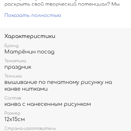
раскрыть свой творческий потенциал? Мы
поддерживаем стремление к совершенству и
Показать полностью
поэтому предлагаем широкий выбор
оригинальной канвы с нанесенным рисунком,
с помощью которой можно собственными
руками создавать настоящие произведения
Характеристики
искусства.
Бренд
Матрёнин посад
Тематика
праздник
Техника
вышивание по печатному рисунку на
канве нитками
Состав
канва с нанесенным рисунком
Размер
12х15см
Страна-изготовитель