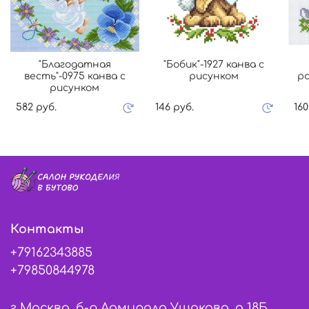
"Благодатная
"Бобик"-1927 канва с
весть"-0975 канва с
рисунком
ра
рисунком
582 руб.
146 руб.
160
Контакты
+79162343885
+79850844978
г Москва, б-р Адмирала Ушакова, д 18Б