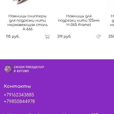
Ножницы снипперы
Ножницы для
Н
для подрезки нити
подрезки нити 125мм
д
нержавеющая сталь
Н-065 Kramet
н
А-666
115 руб.
319 руб.
25
Контакты
+79162343885
+79850844978