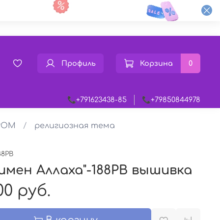
Профиль
Корзина
0
📞+791623438-85
📞+79850844978
РОМ
религиозная тема
88РВ
 имен Аллаха"-188РВ вышивка
00 руб.