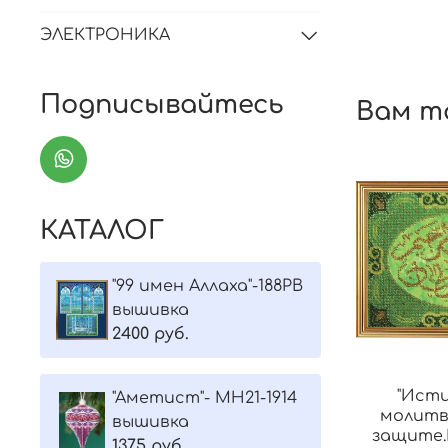
ЭЛЕКТРОНИКА
Подписывайтесь
Вам т
КАТАЛОГ
"99 имен Аллаха"-188РВ
вышивка
2400 руб.
"Исти
"Aметист"- МH21-1914
молитвы
вышивка
защите.
1375 руб.