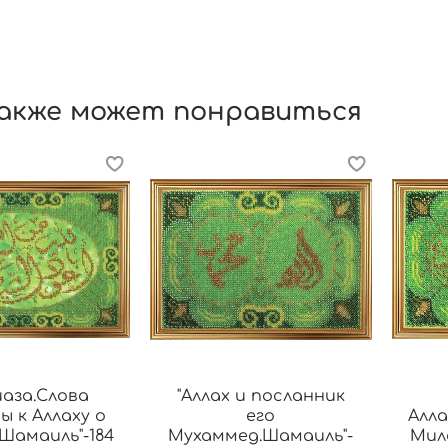
акже может понравиться
аза.Слова
"Аллах и посланник
 к Аллаху о
его
Алла
Шамаиль"-184
Мухаммед.Шамаиль"-
Мил