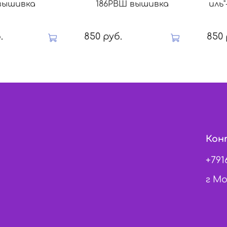
вышивка
186РВШ вышивка
иль
.
850 руб.
850 
Кон
+791
г Мо