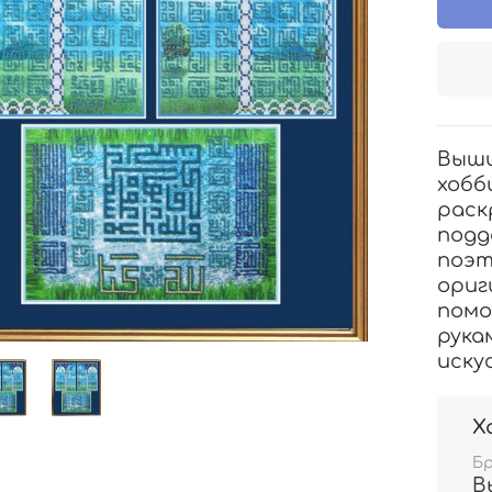
Выши
хобб
раск
подд
поэт
ориг
помо
рука
иску
Х
Б
В