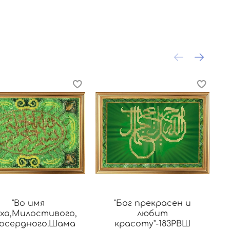
"Во имя
"Бог прекрасен и
ха,Милостивого,
любит
осердного.Шама
красоту"-183РВШ