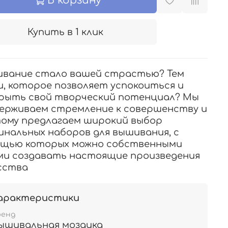
В корзину
Купить в 1 клик
вание стало вашей страстью? Тем
и, которое позволяет успокоиться и
рыть свой творческий потенциал? Мы
ерживаем стремление к совершенству и
ому предлагаем широкий выбор
инальных наборов для вышивания, с
щью которых можно собственными
ми создавать настоящие произведения
сства
арактеристики
ренд
ышивальная мозаика