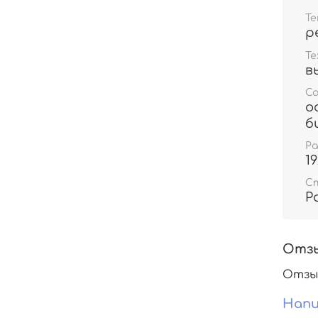
Т
р
Те
в
С
о
б
Р
1
С
Р
Отз
Отзы
Напи