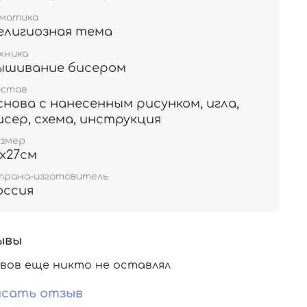
ематика
елигиозная тема
хника
ышивание бисером
остав
снова с нанесенным рисунком, игла,
исер, схема, инструкция
азмер
9х27см
трана-изготовитель
оссия
ывы
вов еще никто не оставлял
сать отзыв