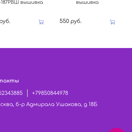
"-187РВШ вышивка
вышивка
руб.
550 руб.
такты
62343885
+79850844978
сква, б-р Адмирала Ушакова, д 18Б