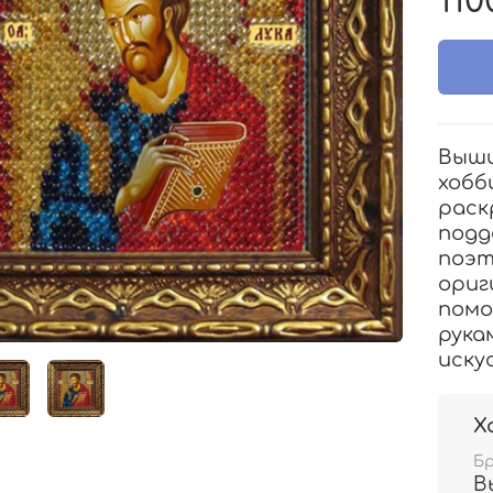
110
Выши
хобб
раск
подд
поэт
ориг
помо
рука
иску
Х
Б
В