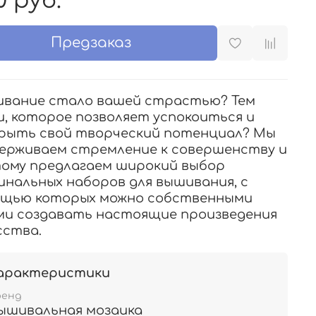
0 руб.
Предзаказ
вание стало вашей страстью? Тем
и, которое позволяет успокоиться и
рыть свой творческий потенциал? Мы
ерживаем стремление к совершенству и
ому предлагаем широкий выбор
инальных наборов для вышивания, с
щью которых можно собственными
ми создавать настоящие произведения
сства.
арактеристики
ренд
ышивальная мозаика