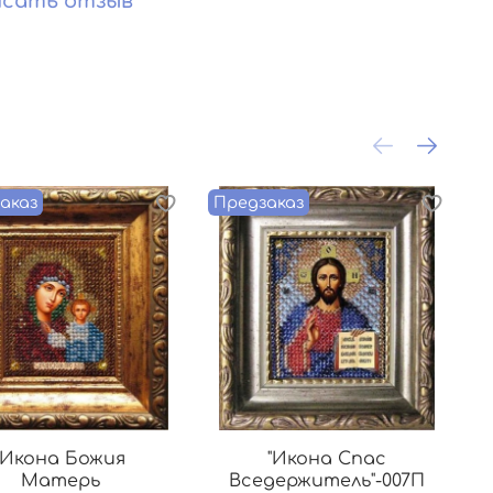
сать отзыв
аказ
Предзаказ
П
"Икона Божия
"Икона Спас
Матерь
Вседержитель"-007П