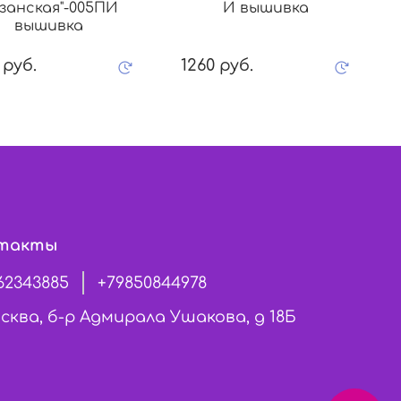
занская"-005ПИ
И вышивка
вышивка
 руб.
1260 руб.
такты
62343885
+79850844978
сква, б-р Адмирала Ушакова, д 18Б