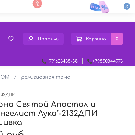
Профиль
Корзина
0
📞+791623438-85
📞+79850844978
РОМ
религиозная тема
132ДПИ
она Святой Апостол и
нгелист Лука"-2132ДПИ
шивка