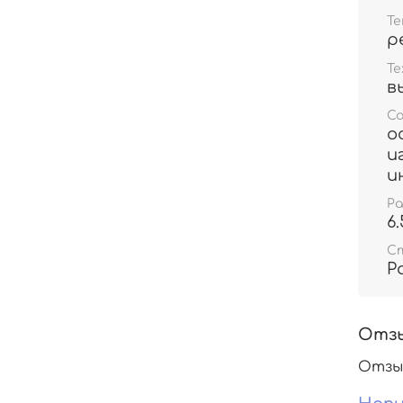
Т
р
Те
в
С
о
и
и
Р
6
С
Р
Отз
Отзы