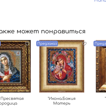
Напи
акже может понравиться
Предзаказ
Предз
 Пресвятая
"Икона.Божия
ородица
Матерь