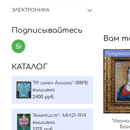
ЭЛЕКТРОНИКА
Подписывайтесь
Вам т
Предзаказ
КАТАЛОГ
"99 имен Аллаха"-188РВ
вышивка
2400 руб.
"Aметист"- МH21-1914
"Икона
вышивка
Бог
1375 руб.