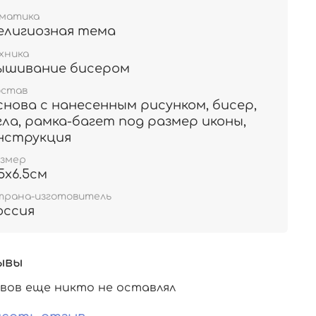
ематика
елигиозная тема
хника
ышивание бисером
остав
снова с нанесенным рисунком, бисер,
гла, рамка-багет под размер иконы,
нструкция
азмер
.5х6.5см
трана-изготовитель
оссия
ывы
вов еще никто не оставлял