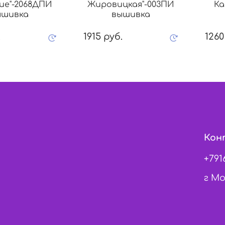
ие"-2068ДПИ
Жировицкая"-003ПИ
Ка
ышивка
вышивка
.
1915 руб.
1260
Кон
+791
г Мо