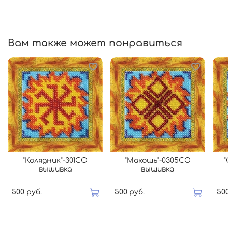
Вам также может понравиться
"Колядник"-301СО
"Макошь"-0305СО
вышивка
вышивка
500 руб.
500 руб.
50