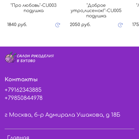
"Про любовь"-СU003
"Доброе
"
подушка
утро,лисенок!"-СU005
подушка
1840 руб.
2050 руб.
175
Контакты
+79162343885
+79850844978
г Москва, б-р Адмирала Ушакова, д 18Б
Главная