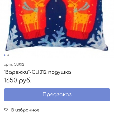
арт.
CU012
"Варежки"-СU012 подушка
1650 руб.
Предзаказ
В избранное