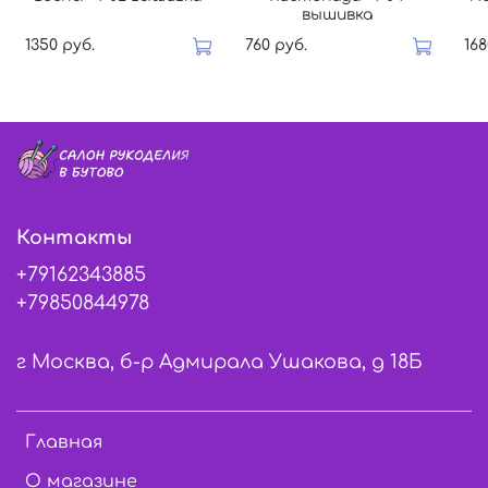
вышивка
1350 руб.
760 руб.
168
Контакты
+79162343885
+79850844978
г Москва, б-р Адмирала Ушакова, д 18Б
Главная
О магазине