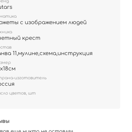
ренд
utars
ематика
южеты с изображением людей
хника
четный крест
остав
анва 11,мулине,схема,инструкция
азмер
5х18см
трана-изготовитель
оссия
сло цветов, шт
ывы
вов еще никто не оставлял