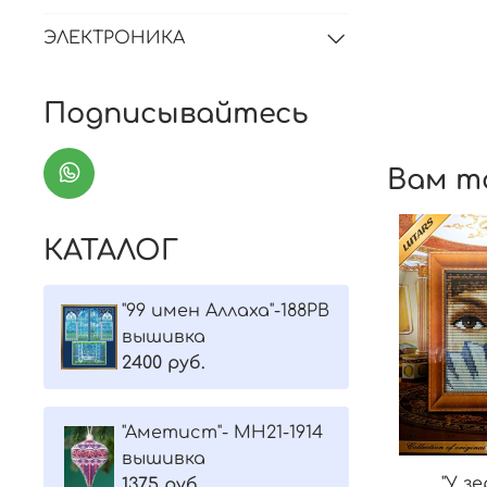
ЭЛЕКТРОНИКА
Подписывайтесь
Вам т
КАТАЛОГ
"99 имен Аллаха"-188РВ
вышивка
2400 руб.
"Aметист"- МH21-1914
вышивка
"У зе
1375 руб.