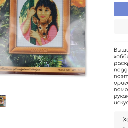
Выши
хобб
раск
подд
поэт
ориг
помо
рука
иску
Х