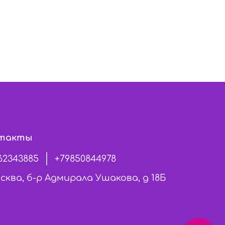
такты
62343885
+79850844978
сква, б-р Адмирала Ушакова, д 18Б