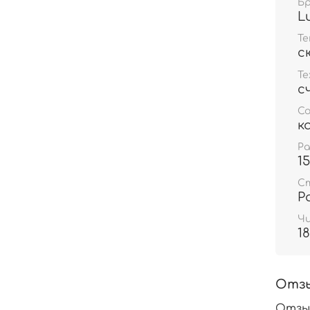
Б
L
Т
с
Те
с
С
к
Р
1
С
Р
Чи
18
Отз
Отзы