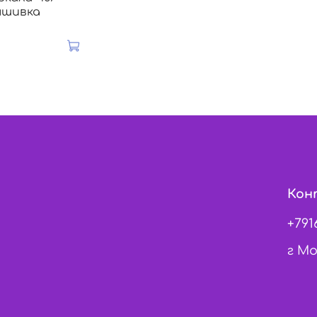
ышивка
Кон
+791
г Мо