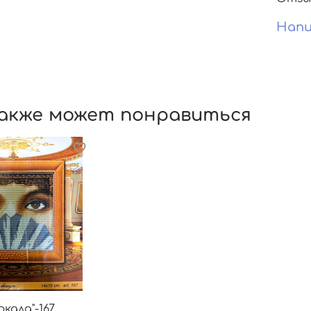
Напи
акже может понравиться
ркала"-167