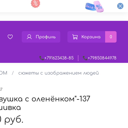
Профиль
Корзина
0
📞+791623438-85
📞+79850844978
ТОМ
сюжеты с изображением людей
37
вушка с оленёнком"-137
шивка
 руб.