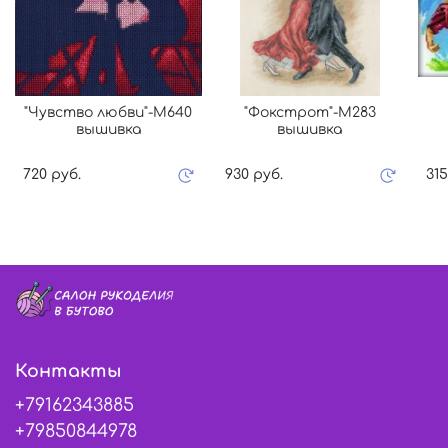
"Чувство любви"-M640
"Фокстрот"-M283
вышивка
вышивка
720 руб.
930 руб.
315
Контакты
+79162343885
+79850844978