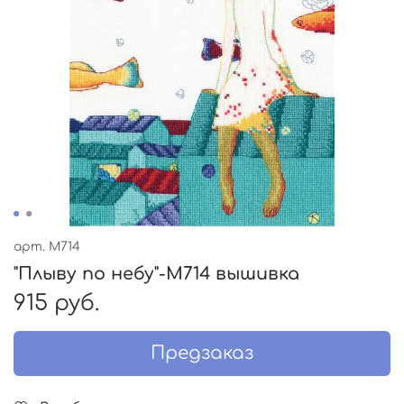
арт.
M714
"Плыву по небу"-M714 вышивка
915 руб.
Предзаказ