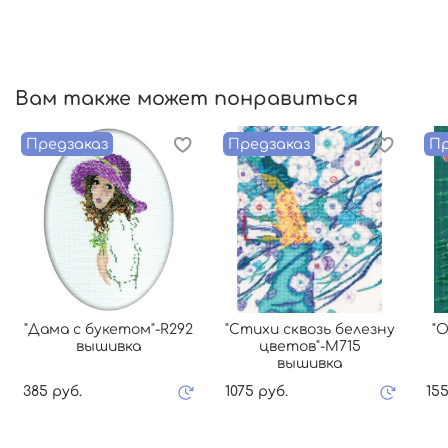
Вам также может понравиться
Предзаказ
Предзаказ
Пр
"Дама с букетом"-R292
"Стихи сквозь белезну
"О
вышивка
цветов"-M715
вышивка
385 руб.
1075 руб.
155