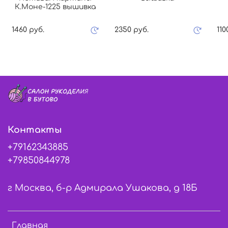
К.Моне-1225 вышивка
1460 руб.
2350 руб.
110
Контакты
+79162343885
+79850844978
г Москва, б-р Адмирала Ушакова, д 18Б
Главная