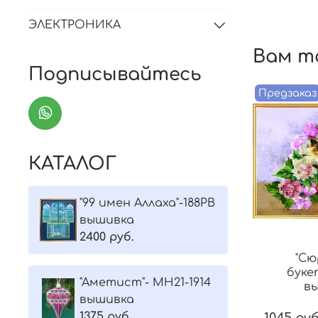
ЭЛЕКТРОНИКА
Вам т
Подписывайтесь
Предзаказ
КАТАЛОГ
"99 имен Аллаха"-188РВ
вышивка
2400 руб.
"Сю
буке
"Aметист"- МH21-1914
в
вышивка
1375 руб.
1045 руб