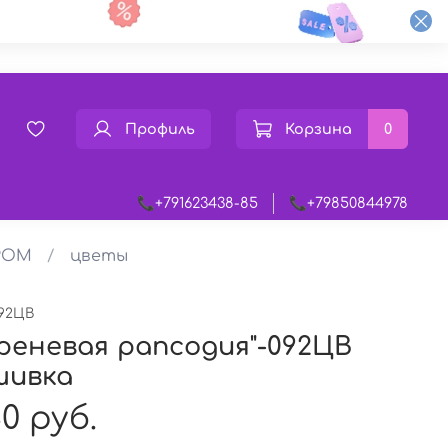
Профиль
Корзина
0
📞+791623438-85
📞+79850844978
РОМ
цветы
92ЦВ
реневая рапсодия"-092ЦВ
шивка
0 руб.