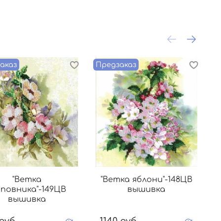
аказ
Предзаказ
П
"Ветка
"Ветка яблони"-148ЦВ
повника"-149ЦВ
вышивка
вышивка
руб.
1140 руб.