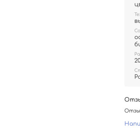
ц
Те
в
С
о
б
Р
2
С
Р
Отз
Отзы
Напи