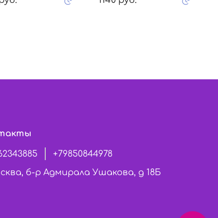
такты
62343885
+79850844978
сква, б-р Адмирала Ушакова, д 18Б