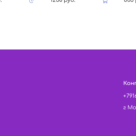
Кон
+791
г Мо