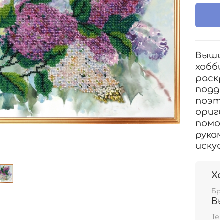
Выши
хобб
раск
подд
поэт
ориг
помо
рука
иску
Х
Б
В
Т