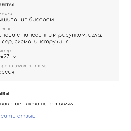
веты
хника
ышивание бисером
остав
снова с нанесенным рисунком, игла,
исер, схема, инструкция
азмер
0х27см
трана-изготовитель
оссия
ывы
вов еще никто не оставлял
сать отзыв