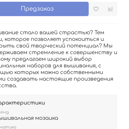
Предзаказ
вание стало вашей страстью? Тем
и, которое позволяет успокоиться и
рыть свой творческий потенциал? Мы
ерживаем стремление к совершенству и
ому предлагаем широкий выбор
инальных наборов для вышивания, с
щью которых можно собственными
ми создавать настоящие произведения
сства.
арактеристики
ренд
ышивальная мозаика
ематика