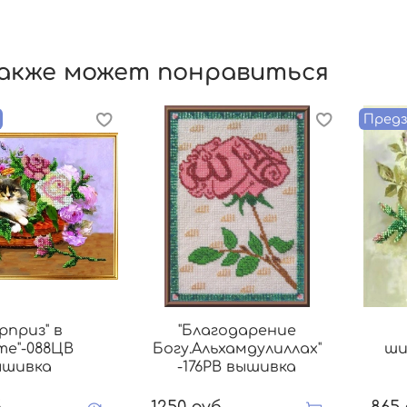
акже может понравиться
Предз
рприз" в
"Благодарение
те"-088ЦВ
Богу.Альхамдулиллах"
ши
ышивка
-176РВ вышивка
.
1250 руб.
865 