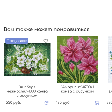
Вам также может понравиться
Предзаказ
"Айсберг
"Амарилис"-0700/1
нежности"-1000 канва
канва с рисунком
гл
с рисунком
550 руб.
185 руб.
380