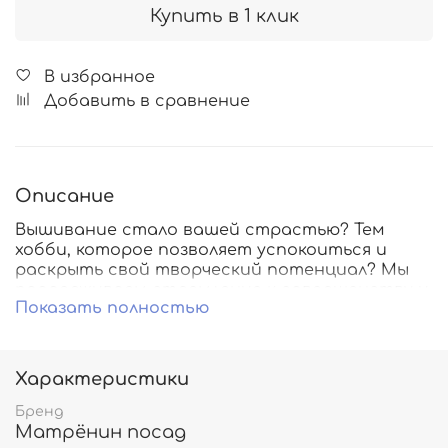
Купить в 1 клик
В избранное
Добавить в сравнение
Описание
Вышивание стало вашей страстью? Тем
хобби, которое позволяет успокоиться и
раскрыть свой творческий потенциал? Мы
поддерживаем стремление к совершенству и
Показать полностью
поэтому предлагаем широкий выбор
оригинальной канвы с нанесенным рисунком,
с помощью которой можно собственными
руками создавать настоящие произведения
Характеристики
искусства.
Бренд
Матрёнин посад