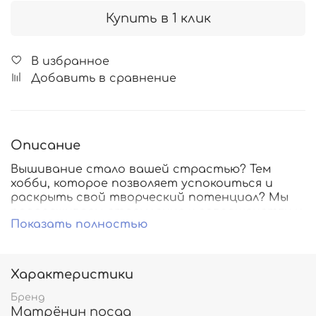
Купить в 1 клик
В избранное
Добавить в сравнение
Описание
Вышивание стало вашей страстью? Тем
хобби, которое позволяет успокоиться и
раскрыть свой творческий потенциал? Мы
поддерживаем стремление к совершенству и
Показать полностью
поэтому предлагаем широкий выбор
оригинальной канвы с нанесенным рисунком,
с помощью которой можно собственными
руками создавать настоящие произведения
Характеристики
искусства.
Бренд
Матрёнин посад