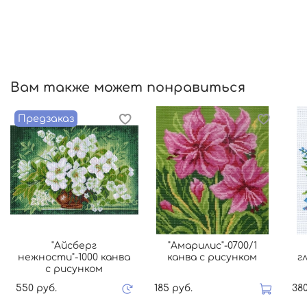
Вам также может понравиться
Предзаказ
"Айсберг
"Амарилис"-0700/1
нежности"-1000 канва
канва с рисунком
гл
с рисунком
550 руб.
185 руб.
380