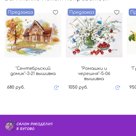
Предзаказ
Предзаказ
Пр
"Сентябрьский
"Ромашки и
"
домик"-3-21 вышивка
черешня"-5-06
вышивка
680 руб.
1050 руб.
95