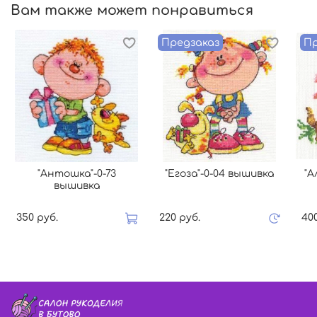
Вам также может понравиться
Предзаказ
Пр
"Антошка"-0-73
"Егоза"-0-04 вышивка
"А
вышивка
350 руб.
220 руб.
40