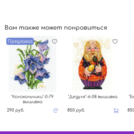
Вам также может понравиться
Предзаказ
"Колокольчики"-0-79
"Дедуля"-6-08 вышивка
"Б
вышивка
290 руб.
850 руб.
85